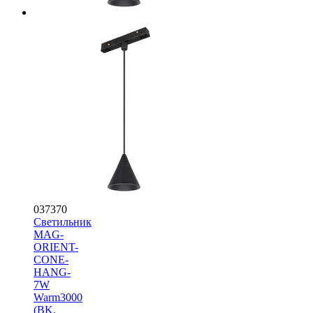
037370
Светильник
MAG-
ORIENT-
CONE-
HANG-
7W
Warm3000
(BK,