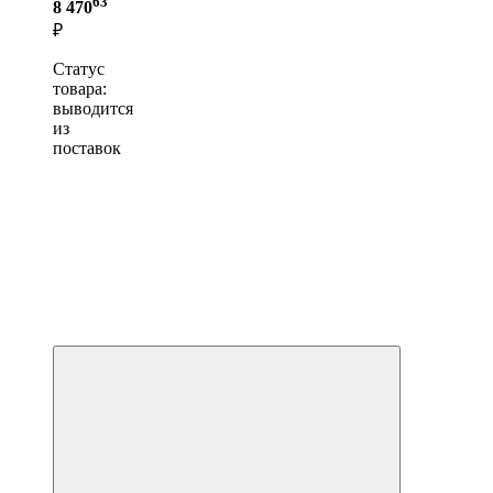
63
8 470
₽
Статус
товара:
выводится
из
поставок