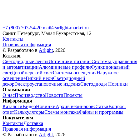
+7 (800) 707-54-20
mail@arlight-market.ru
Санкт-Петербург, Малая Бухарестская, 12
Контакты
Правовая информация
© Разработано в
Arlight
, 2026
Каталог
Светодиодные ленты
Источники питания
Системы управления
и автоматизации
Алюминиевые профили
Функциональный
свет
Дизайнерский свет
Системы освещения
Наружное
освещение
Гибкий неон
Светодиодный
декор
Электроустановочные изделия
Светодиоды
Новинки
О компании
О нас
Производство
Новости
Проекты
Информация
Каталоги
Видео
Новинки
Архив вебинаров
Статьи
Вопрос-
ответ
Калькуляторы
Схемы монтажа
Файлы и программы
Покупателям
Контакты
Доставка
Правовая информация
© Разработано в
Arlight
, 2026