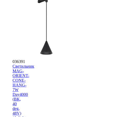
036391
Светильник
MAG-
ORIENT-
CONE-
HANG-
7W
Day4000
(BK,
40
deg,
48V)