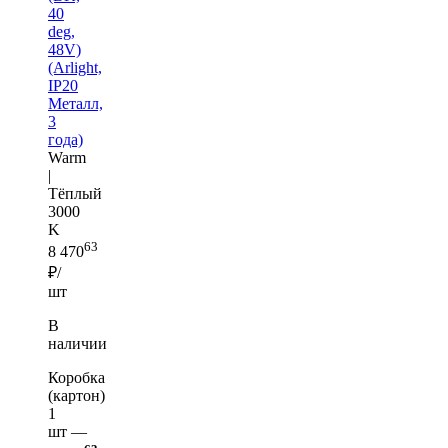
40
deg,
48V)
(Arlight,
IP20
Металл,
3
года)
Warm
|
Тёплый
3000
K
63
8 470
₽/
шт
В
наличии
Коробка
(картон)
1
шт —