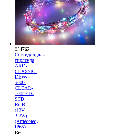
034762
Светодиодная
гирлянда
ARD-
CLASSIC-
DEW-
5000-
CLEAR-
100LED-
STD
RGB
(12V,
3.2W)
(Ardecoled,
IP65)
Red
|