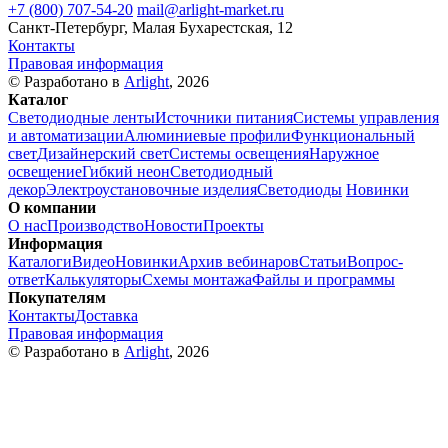
+7 (800) 707-54-20
mail@arlight-market.ru
Санкт-Петербург, Малая Бухарестская, 12
Контакты
Правовая информация
© Разработано в
Arlight
, 2026
Каталог
Светодиодные ленты
Источники питания
Системы управления
и автоматизации
Алюминиевые профили
Функциональный
свет
Дизайнерский свет
Системы освещения
Наружное
освещение
Гибкий неон
Светодиодный
декор
Электроустановочные изделия
Светодиоды
Новинки
О компании
О нас
Производство
Новости
Проекты
Информация
Каталоги
Видео
Новинки
Архив вебинаров
Статьи
Вопрос-
ответ
Калькуляторы
Схемы монтажа
Файлы и программы
Покупателям
Контакты
Доставка
Правовая информация
© Разработано в
Arlight
, 2026