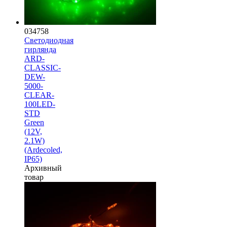
034758
Светодиодная
гирлянда
ARD-
CLASSIC-
DEW-
5000-
CLEAR-
100LED-
STD
Green
(12V,
2.1W)
(Ardecoled,
IP65)
Архивный
товар