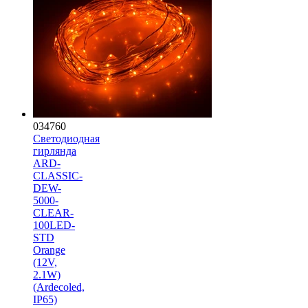
034760
Светодиодная
гирлянда
ARD-
CLASSIC-
DEW-
5000-
CLEAR-
100LED-
STD
Orange
(12V,
2.1W)
(Ardecoled,
IP65)