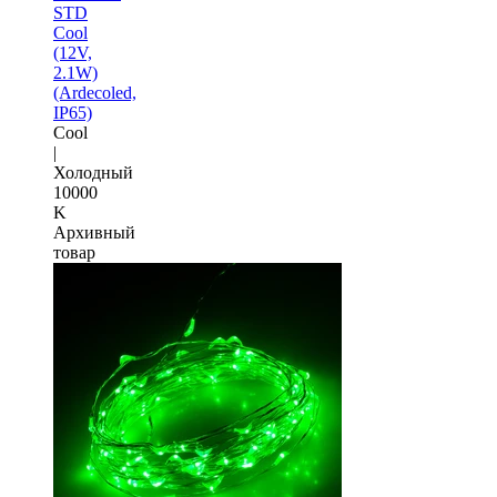
STD
Cool
(12V,
2.1W)
(Ardecoled,
IP65)
Cool
|
Холодный
10000
K
Архивный
товар