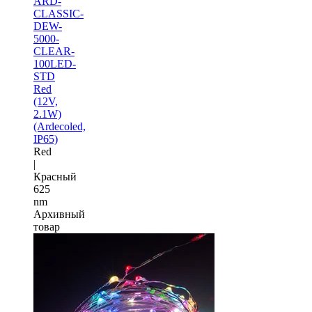
ARD-
CLASSIC-
DEW-
5000-
CLEAR-
100LED-
STD
Red
(12V,
2.1W)
(Ardecoled,
IP65)
Red
|
Красный
625
nm
Архивный
товар