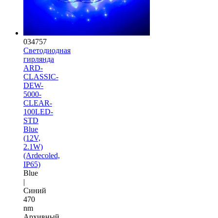
034757
Светодиодная
гирлянда
ARD-
CLASSIC-
DEW-
5000-
CLEAR-
100LED-
STD
Blue
(12V,
2.1W)
(Ardecoled,
IP65)
Blue
|
Синий
470
nm
Архивный