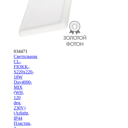
034471
Светильник
CL-
FIOKK-
S220x220-
18W
Day4000-
MIX
(WH,
120
deg,
230V)
(Arlight,
IP44
Пластик,