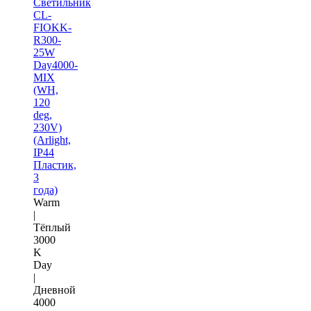
Светильник
CL-
FIOKK-
R300-
25W
Day4000-
MIX
(WH,
120
deg,
230V)
(Arlight,
IP44
Пластик,
3
года)
Warm
|
Тёплый
3000
K
Day
|
Дневной
4000