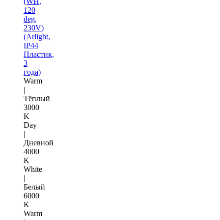
(WH,
120
deg,
230V)
(Arlight,
IP44
Пластик,
3
года)
Warm
|
Тёплый
3000
K
Day
|
Дневной
4000
K
White
|
Белый
6000
K
Warm