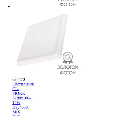
034470
Светильник
CL-
FIOKK-
S180x180-
12W
Day4000-
MIX