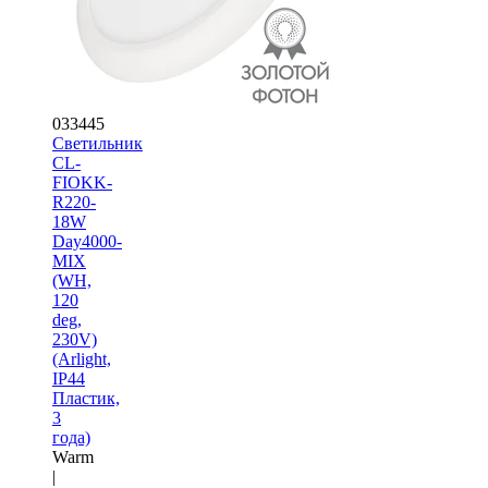
033445
Светильник
CL-
FIOKK-
R220-
18W
Day4000-
MIX
(WH,
120
deg,
230V)
(Arlight,
IP44
Пластик,
3
года)
Warm
|