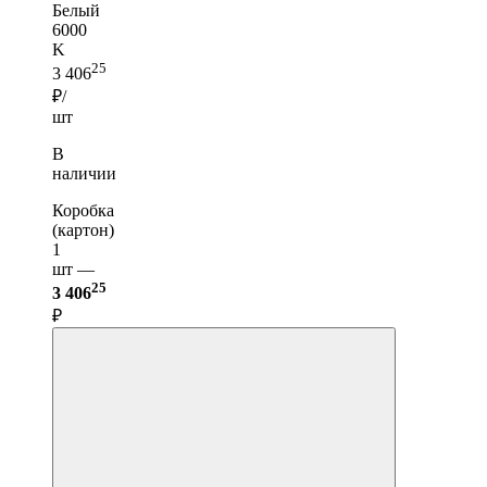
Белый
6000
K
25
3 406
₽/
шт
В
наличии
Коробка
(картон)
1
шт —
25
3 406
₽