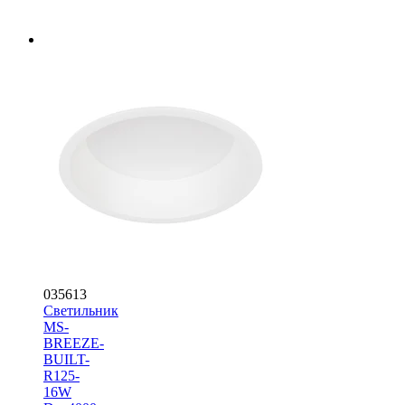
035613
Светильник
MS-
BREEZE-
BUILT-
R125-
16W