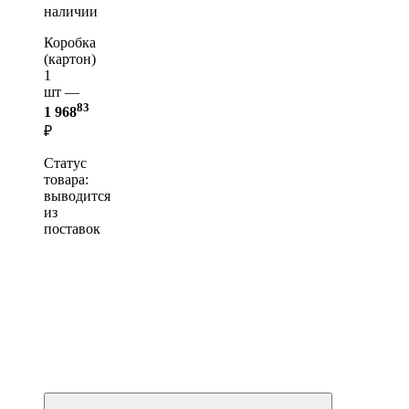
наличии
Коробка
(картон)
1
шт —
83
1 968
₽
Статус
товара:
выводится
из
поставок