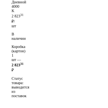
Дневной
4000
K
31
2 823
₽/
шт
В
наличии
Коробка
(картон)
1
шт —
31
2 823
₽
Статус
товара:
выводится
из
поставок