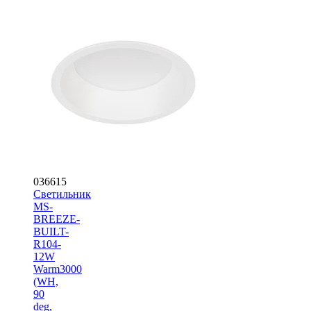
036615
Светильник
MS-
BREEZE-
BUILT-
R104-
12W
Warm3000
(WH,
90
deg,