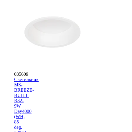
035609
Светильник
MS-
BREEZE-
BUILT-
R82-
9W
Day4000
(WH,
85
deg,