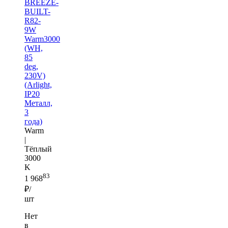
BREEZE-
BUILT-
R82-
9W
Warm3000
(WH,
85
deg,
230V)
(Arlight,
IP20
Металл,
3
года)
Warm
|
Тёплый
3000
K
83
1 968
₽/
шт
Нет
в