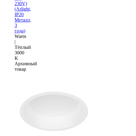
230V)
(Arlight,
IP20
Металл,
3
года)
Warm
|
Тёплый
3000
K
Архивный
товар