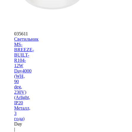
035611
Светильник
MS-
BREEZE-
BUILT-
R104-
12W
Day4000
(WH,
90
deg,
230V)
(Arlight,
IP20
Металл,
3
года)
Day
|