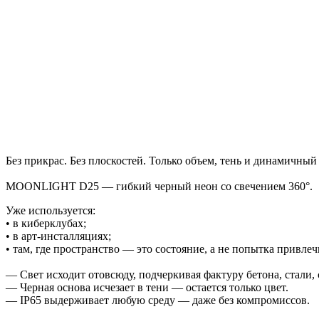
Без прикрас. Без плоскостей. Только объем, тень и динамичный
MOONLIGHT D25 — гибкий черный неон со свечением 360°.
Уже используется:
• в киберклубах;
• в арт-инсталляциях;
• там, где пространство — это состояние, а не попытка привле
— Свет исходит отовсюду, подчеркивая фактуру бетона, стали, 
— Черная основа исчезает в тени — остается только цвет.
— IP65 выдерживает любую среду — даже без компромиссов.