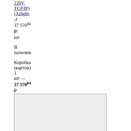
220V,
TCP/IP)
(Arlight,
-)
84
37 570
₽/
шт
В
наличии
Коробка
(картон)
1
шт —
84
37 570
₽