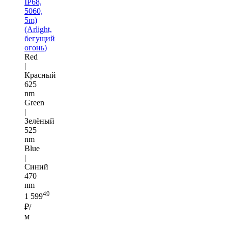
IP68,
5060,
5m)
(Arlight,
бегущий
огонь)
Red
|
Красный
625
nm
Green
|
Зелёный
525
nm
Blue
|
Синий
470
nm
49
1 599
₽/
м