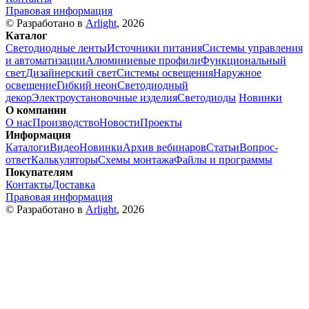
Правовая информация
© Разработано в
Arlight
, 2026
Каталог
Светодиодные ленты
Источники питания
Системы управления
и автоматизации
Алюминиевые профили
Функциональный
свет
Дизайнерский свет
Системы освещения
Наружное
освещение
Гибкий неон
Светодиодный
декор
Электроустановочные изделия
Светодиоды
Новинки
О компании
О нас
Производство
Новости
Проекты
Информация
Каталоги
Видео
Новинки
Архив вебинаров
Статьи
Вопрос-
ответ
Калькуляторы
Схемы монтажа
Файлы и программы
Покупателям
Контакты
Доставка
Правовая информация
© Разработано в
Arlight
, 2026