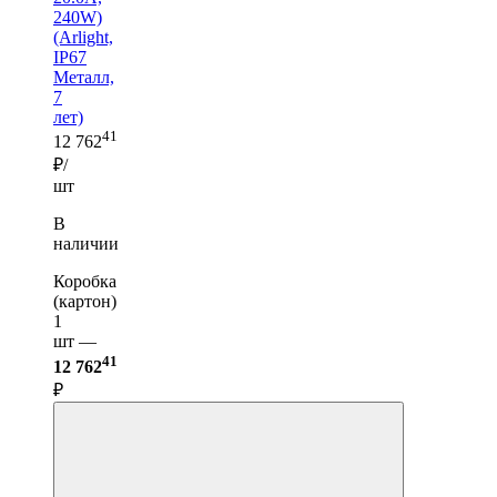
240W)
(Arlight,
IP67
Металл,
7
лет)
41
12 762
₽/
шт
В
наличии
Коробка
(картон)
1
шт —
41
12 762
₽