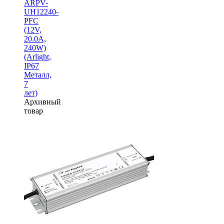
ARPV-
UH12240-
PFC
(12V,
20.0A,
240W)
(Arlight,
IP67
Металл,
7
лет)
Архивный
товар