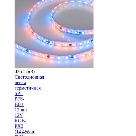
026155(3)
Светодиодная
лента
герметичная
SPI-
PFS-
B60-
12mm
12V
RGB-
PX3
(14.4W/m,