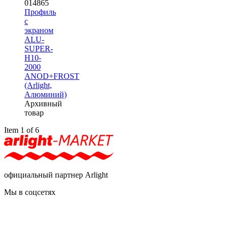
014865
Профиль
с
экраном
ALU-
SUPER-
H10-
2000
ANOD+FROST
(Arlight,
Алюминий)
Архивный
товар
Item 1 of 6
официальный партнер Arlight
Мы в соцсетях