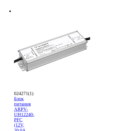
024271(1)
Блок
питания
ARPV-
UH12240-
PFC
(12V,
20.0A,