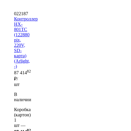
022187
Контроллер
HX-
801TC
(122880
pix,
220V,
SD-
карта)
(Arlight,
-)
82
87 414
₽/
шт
В
наличии
Коробка
(картон)
1
шт —
82