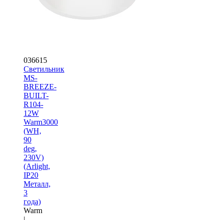
036615
Светильник
MS-
BREEZE-
BUILT-
R104-
12W
Warm3000
(WH,
90
deg,
230V)
(Arlight,
IP20
Металл,
3
года)
Warm
|