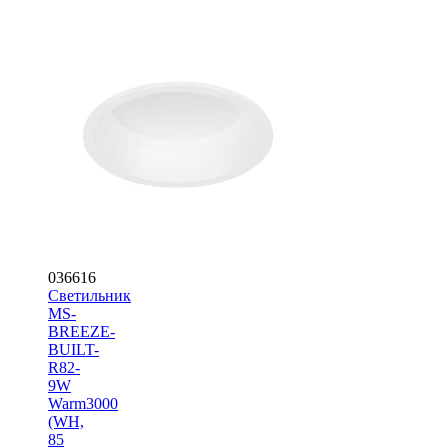
036616
Светильник
MS-
BREEZE-
BUILT-
R82-
9W
Warm3000
(WH,
85