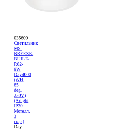
035609
Светильник
MS-
BREEZE-
BUILT-
R82-
9W
Day4000
(WH,
85
deg,
230V)
(Arlight,
IP20
Металл,
3
года)
Day