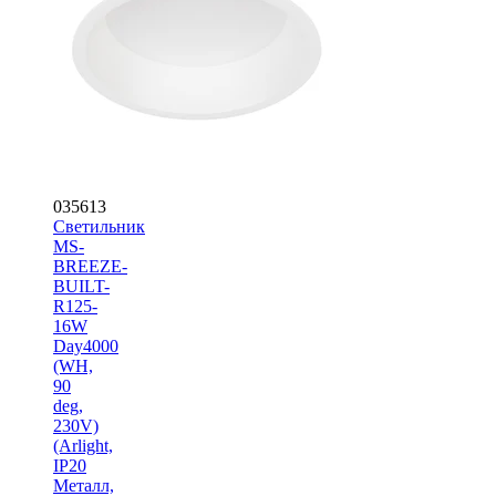
035613
Светильник
MS-
BREEZE-
BUILT-
R125-
16W
Day4000
(WH,
90
deg,
230V)
(Arlight,
IP20
Металл,