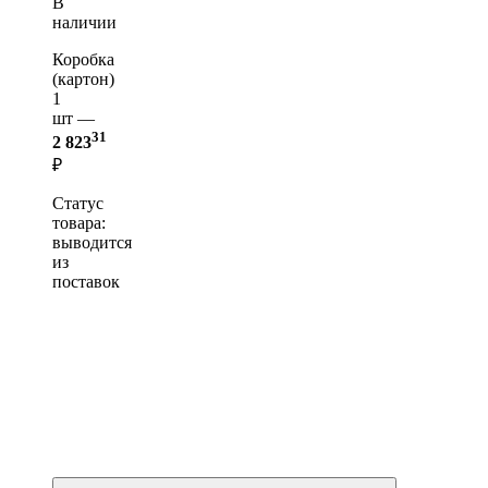
В
наличии
Коробка
(картон)
1
шт —
31
2 823
₽
Статус
товара:
выводится
из
поставок