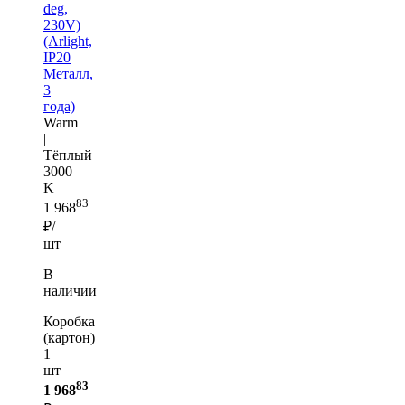
deg,
230V)
(Arlight,
IP20
Металл,
3
года)
Warm
|
Тёплый
3000
K
83
1 968
₽/
шт
В
наличии
Коробка
(картон)
1
шт —
83
1 968