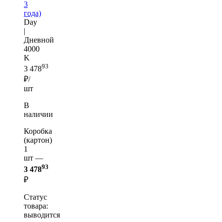
3
года)
Day
|
Дневной
4000
K
93
3 478
₽/
шт
В
наличии
Коробка
(картон)
1
шт —
93
3 478
₽
Статус
товара:
выводится