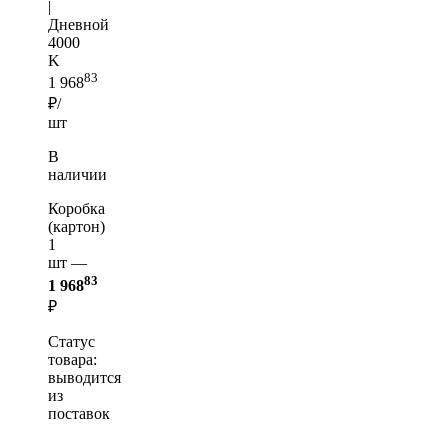
|
Дневной
4000
K
83
1 968
₽/
шт
В
наличии
Коробка
(картон)
1
шт —
83
1 968
₽
Статус
товара:
выводится
из
поставок