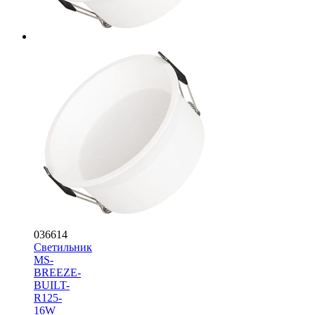
036614
Светильник
MS-
BREEZE-
BUILT-
R125-
16W