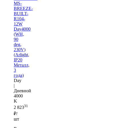
MS-
BREEZE-
BUILT-
R104-
12W
Day4000
(WH,
90
deg,
230V)
(Arlight,
IP20
Металл,
3
года)
Day
|
Дневной
4000
K
31
2 823
₽/
шт