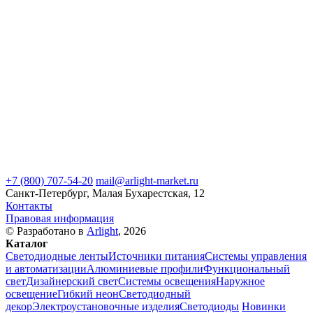
+7 (800) 707-54-20
mail@arlight-market.ru
Санкт-Петербург, Малая Бухарестская, 12
Контакты
Правовая информация
© Разработано в
Arlight
, 2026
Каталог
Светодиодные ленты
Источники питания
Системы управления
и автоматизации
Алюминиевые профили
Функциональный
свет
Дизайнерский свет
Системы освещения
Наружное
освещение
Гибкий неон
Светодиодный
декор
Электроустановочные изделия
Светодиоды
Новинки