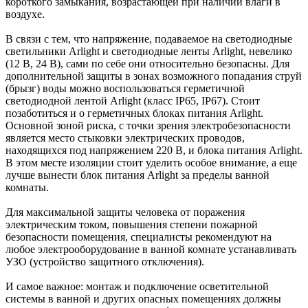
короткого замыкания, возрастающей при наличии влаги в
воздухе.
В связи с тем, что напряжение, подаваемое на светодиодные
светильники Arlight и светодиодные ленты Arlight, невелико
(12 В, 24 В), сами по себе они относительно безопасны. Для
дополнительной защиты в зонах возможного попадания струй
(брызг) воды можно воспользоваться герметичной
светодиодной лентой Arlight (класс IP65, IP67). Стоит
позаботиться и о герметичных блоках питания Arlight.
Основной зоной риска, с точки зрения электробезопасности
является место стыковки электрических проводов,
находящихся под напряжением 220 В, и блока питания Arlight.
В этом месте изоляции стоит уделить особое внимание, а еще
лучше вынести блок питания Arlight за пределы ванной
комнаты.
Для максимальной защиты человека от поражения
электрическим током, повышения степени пожарной
безопасности помещения, специалисты рекомендуют на
любое электрооборудование в ванной комнате устанавливать
УЗО (устройство защитного отключения).
И самое важное: монтаж и подключение осветительной
системы в ванной и других опасных помещениях должны