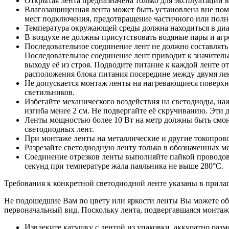
Открытая лента предназначена только для эксплуатации
Влагозащищенная лента может быть установлена вне пом
мест подключения, предотвращение частичного или полн
Температура окружающей среды должна находиться в ди
В воздухе не должны присутствовать водяные пары и агр
Последовательное соединение лент не должно составлять
Последовательное соединение лент приводит к значител
выходу её из строя. Подводите питание к каждой ленте 
расположения блока питания посередине между двумя ле
Не допускается монтаж ленты на нагревающиеся поверхно
светильников.
Избегайте механического воздействия на светодиоды, на
изгиба менее 2 см. Не подвергайте её скручиванию. Эти 
Ленты мощностью более 10 Вт на метр должны быть смон
светодиодных лент.
При монтаже ленты на металлические и другие токопрово
Разрезайте светодиодную ленту только в обозначенных м
Соединение отрезков ленты выполняйте пайкой проводо
секунд при температуре жала паяльника не выше 280°С.
Требования к конкретной светодиодной ленте указаны в прилаг
Не подошедшие Вам по цвету или яркости ленты Вы можете обм
первоначальный вид. Поскольку лента, подвергавшаяся монтажу,
Извлеките катушку с лентой из упаковки, аккуратно разм