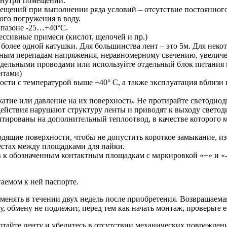
 внутри помещений.
ещений при выполнении ряда условий – отсутствие постоянного 
ого погружения в воду.
апазоне -25…+40°С.
ессивные примеси (кислот, щелочей и пр.)
 более одной катушки. Для большинства лент – это 5м. Для неко
ьным перепадам напряжения, неравномерному свечению, увеличе
отдельными проводами или используйте отдельный блок питания
нтами)
сти с температурой выше +40° C, а также эксплуатация вблизи и
жатие или давление на их поверхность. Не протирайте светодио
действия нарушают структуру ленты и приводят к выходу светоди
тированы на дополнительный теплоотвод, в качестве которого
дящие поверхности, чтобы не допустить короткое замыкание, из
естах между площадками для пайки.
в к обозначенным контактным площадкам с маркировкой «+» и «
аемом к ней паспорте.
енять в течении двух недель после приобретения. Возвращаемая
 обмену не подлежит, перед тем как начать монтаж, проверьте е
отайте ленту и убедитесь в отсутствии механических поврежден