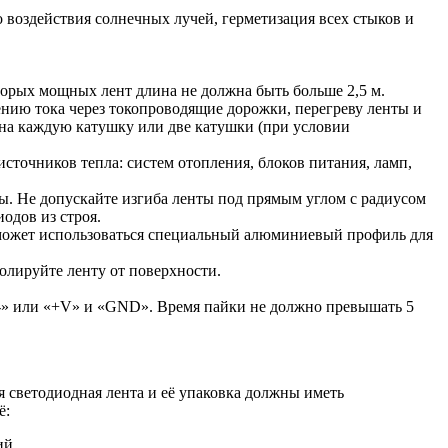
воздействия солнечных лучей, герметизация всех стыков и
торых мощных лент длина не должна быть больше 2,5 м.
нию тока через токопроводящие дорожки, перегреву ленты и
 на каждую катушку или две катушки (при условии
сточников тепла: систем отопления, блоков питания, ламп,
ды. Не допускайте изгиба ленты под прямым углом с радиусом
одов из строя.
 может использоваться специальный алюминиевый профиль для
олируйте ленту от поверхности.
-» или «+V» и «GND». Время пайки не должно превышать 5
 светодиодная лента и её упаковка должны иметь
ё:
ий.