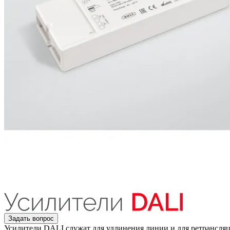
Задать вопрос
Усилители DALI служат для удлинения линии и для ретрансля