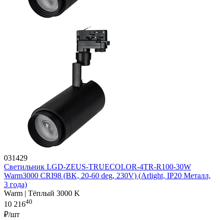
031429
Светильник LGD-ZEUS-TRUECOLOR-4TR-R100-30W
Warm3000 CRI98 (BK, 20-60 deg, 230V) (Arlight, IP20 Металл,
3 года)
Warm | Тёплый 3000 K
40
10 216
₽/шт