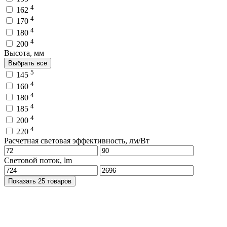
4
162
4
170
4
180
4
200
Высота, мм
Выбрать все
5
145
4
160
4
180
4
185
4
200
4
220
Расчетная световая эффективность, лм/Вт
Световой поток, lm
Показать 25 товаров