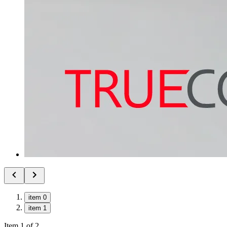
item 0
item 1
Item 1 of 2