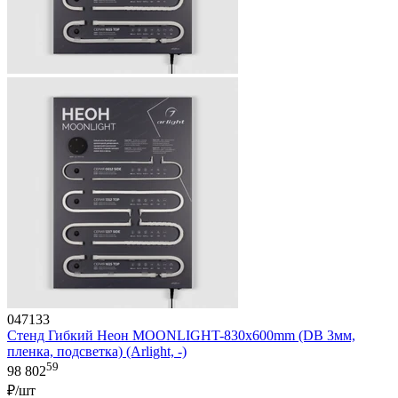
047133
Стенд Гибкий Неон MOONLIGHT-830x600mm (DB 3мм,
пленка, подсветка) (Arlight, -)
59
98 802
₽/шт