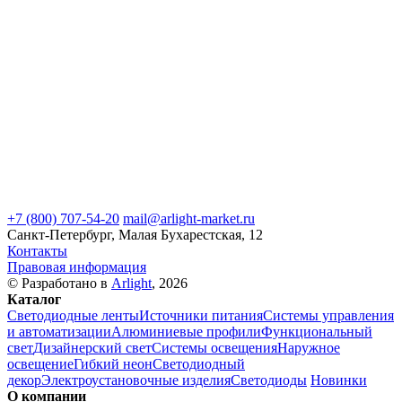
+7 (800) 707-54-20
mail@arlight-market.ru
Санкт-Петербург, Малая Бухарестская, 12
Контакты
Правовая информация
© Разработано в
Arlight
, 2026
Каталог
Светодиодные ленты
Источники питания
Системы управления
и автоматизации
Алюминиевые профили
Функциональный
свет
Дизайнерский свет
Системы освещения
Наружное
освещение
Гибкий неон
Светодиодный
декор
Электроустановочные изделия
Светодиоды
Новинки
О компании