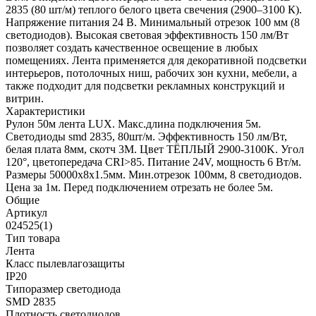
2835 (80 шт/м) теплого белого цвета свечения (2900–3100 К).
Напряжение питания 24 В. Минимальный отрезок 100 мм (8
светодиодов). Высокая световая эффективность 150 лм/Вт
позволяет создать качественное освещение в любых
помещениях. Лента применяется для декоративной подсветки
интерьеров, потолочных ниш, рабочих зон кухни, мебели, а
также подходит для подсветки рекламных конструкций и
витрин.
Характеристики
Рулон 50м лента LUX. Макс.длина подключения 5м.
Светодиоды smd 2835, 80шт/м. Эффективность 150 лм/Вт,
белая плата 8мм, скотч 3М. Цвет ТЁПЛЫЙ 2900-3100K. Угол
120°, цветопередача CRI>85. Питание 24V, мощность 6 Вт/м.
Размеры 50000х8х1.5мм. Мин.отрезок 100мм, 8 светодиодов.
Цена за 1м. Перед подключением отрезать не более 5м.
Общие
Артикул
024525(1)
Тип товара
Лента
Класс пылевлагозащиты
IP20
Типоразмер светодиода
SMD 2835
Плотность светодиодов