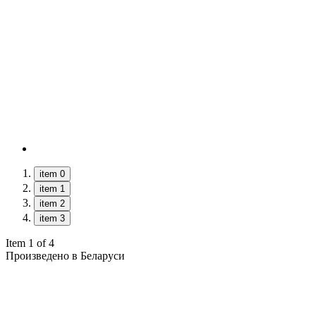
item 0
item 1
item 2
item 3
Item 1 of 4
Произведено в Беларуси