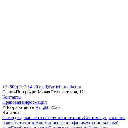
+7 (800) 707-54-20
mail@arlight-market.ru
Санкт-Петербург, Малая Бухарестская, 12
Контакты
Правовая информация
© Разработано в
Arlight
, 2026
Каталог
Светодиодные ленты
Источники питания
Системы управления
и автоматизации
Алюминиевые профили
Функциональный
свет
Дизайнерский свет
Системы освещения
Наружное