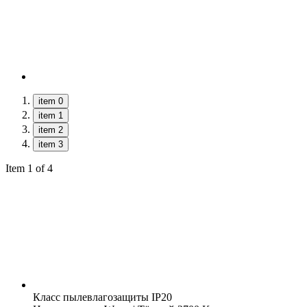
item 0
item 1
item 2
item 3
Item 1 of 4
Класс пылевлагозащиты
IP20