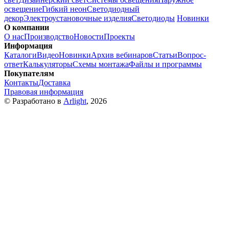
освещение
Гибкий неон
Светодиодный
декор
Электроустановочные изделия
Светодиоды
Новинки
О компании
О нас
Производство
Новости
Проекты
Информация
Каталоги
Видео
Новинки
Архив вебинаров
Статьи
Вопрос-
ответ
Калькуляторы
Схемы монтажа
Файлы и программы
Покупателям
Контакты
Доставка
Правовая информация
© Разработано в
Arlight
, 2026