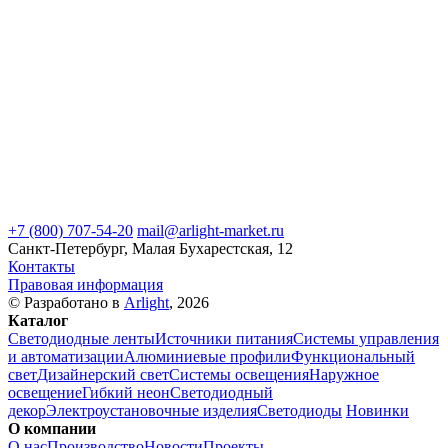
+7 (800) 707-54-20
mail@arlight-market.ru
Санкт-Петербург, Малая Бухарестская, 12
Контакты
Правовая информация
© Разработано в
Arlight
, 2026
Каталог
Светодиодные ленты
Источники питания
Системы управления
и автоматизации
Алюминиевые профили
Функциональный
свет
Дизайнерский свет
Системы освещения
Наружное
освещение
Гибкий неон
Светодиодный
декор
Электроустановочные изделия
Светодиоды
Новинки
О компании
О нас
Производство
Новости
Проекты