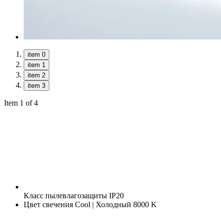
item 0
item 1
item 2
item 3
Item 1 of 4
Класс пылевлагозащиты
IP20
Цвет свечения
Cool | Холодный 8000 K