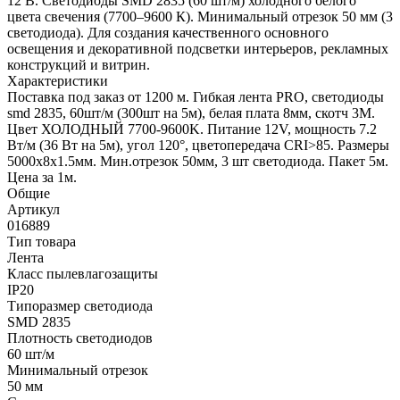
12 В. Светодиоды SMD 2835 (60 шт/м) холодного белого
цвета свечения (7700–9600 К). Минимальный отрезок 50 мм (3
светодиода). Для создания качественного основного
освещения и декоративной подсветки интерьеров, рекламных
конструкций и витрин.
Характеристики
Поставка под заказ от 1200 м. Гибкая лента PRO, светодиоды
smd 2835, 60шт/м (300шт на 5м), белая плата 8мм, скотч 3М.
Цвет ХОЛОДНЫЙ 7700-9600K. Питание 12V, мощность 7.2
Вт/м (36 Вт на 5м), угол 120°, цветопередача CRI>85. Размеры
5000х8x1.5мм. Мин.отрезок 50мм, 3 шт светодиода. Пакет 5м.
Цена за 1м.
Общие
Артикул
016889
Тип товара
Лента
Класс пылевлагозащиты
IP20
Типоразмер светодиода
SMD 2835
Плотность светодиодов
60 шт/м
Минимальный отрезок
50 мм