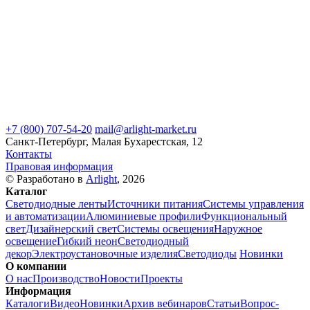
+7 (800) 707-54-20
mail@arlight-market.ru
Санкт-Петербург, Малая Бухарестская, 12
Контакты
Правовая информация
© Разработано в
Arlight
, 2026
Каталог
Светодиодные ленты
Источники питания
Системы управления
и автоматизации
Алюминиевые профили
Функциональный
свет
Дизайнерский свет
Системы освещения
Наружное
освещение
Гибкий неон
Светодиодный
декор
Электроустановочные изделия
Светодиоды
Новинки
О компании
О нас
Производство
Новости
Проекты
Информация
Каталоги
Видео
Новинки
Архив вебинаров
Статьи
Вопрос-