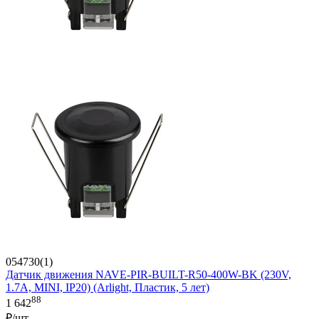
054730(1)
Датчик движения NAVE-PIR-BUILT-R50-400W-BK (230V,
1.7A, MINI, IP20) (Arlight, Пластик, 5 лет)
88
1 642
₽/шт