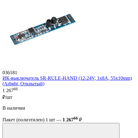
036181
ИК-выключатель SR-RULE-HAND (12-24V, 1x8A, 55x10mm)
(Arlight, Открытый)
66
1 267
₽/шт
В наличии
66
Пакет (полиэтилен) 1 шт —
1 267
₽