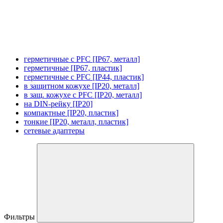
герметичные с PFC [IP67, металл]
герметичные [IP67, пластик]
герметичные с PFC [IP44, пластик]
в защитном кожухе [IP20, металл]
в защ. кожухе с PFC [IP20, металл]
на DIN-рейку [IP20]
компактные [IP20, пластик]
тонкие [IP20, металл, пластик]
сетевые адаптеры
Фильтры