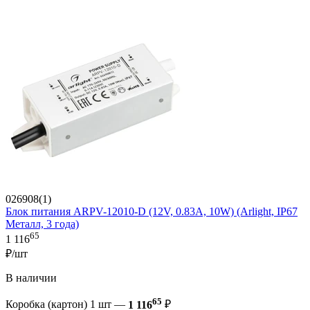
026908(1)
Блок питания ARPV-12010-D (12V, 0.83A, 10W) (Arlight, IP67
Металл, 3 года)
65
1 116
₽/шт
В наличии
65
Коробка (картон) 1 шт —
1 116
₽