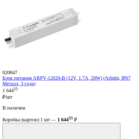
020847
Блок питания ARPV-12020-B (12V, 1.7A, 20W) (Arlight, IP67
Металл, 3 года)
55
1 644
₽/шт
В наличии
55
Коробка (картон) 1 шт —
1 644
₽