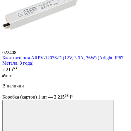
022408
Блок питания ARPV-12036-D (12V, 3.0A, 36W) (Arlight, IP67
Металл, 3 года)
63
2 215
₽/шт
В наличии
63
Коробка (картон) 1 шт —
2 215
₽