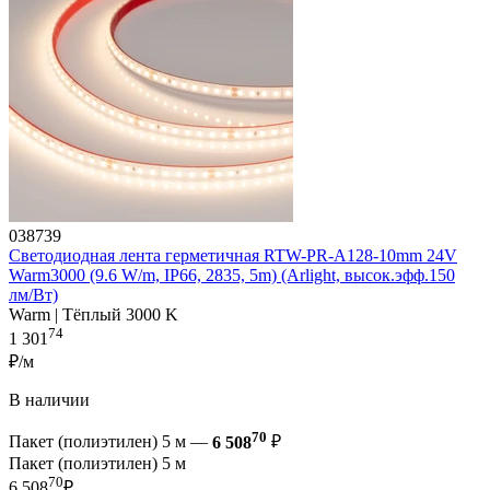
038739
Светодиодная лента герметичная RTW-PR-A128-10mm 24V
Warm3000 (9.6 W/m, IP66, 2835, 5m) (Arlight, высок.эфф.150
лм/Вт)
Warm | Тёплый 3000 K
74
1 301
₽/м
В наличии
70
Пакет (полиэтилен) 5 м —
6 508
₽
Пакет (полиэтилен) 5 м
70
6 508
₽