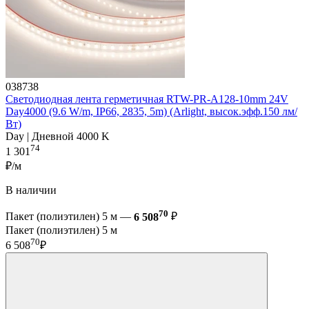
038738
Светодиодная лента герметичная RTW-PR-A128-10mm 24V
Day4000 (9.6 W/m, IP66, 2835, 5m) (Arlight, высок.эфф.150 лм/
Вт)
Day | Дневной 4000 K
74
1 301
₽/м
В наличии
70
Пакет (полиэтилен) 5 м —
6 508
₽
Пакет (полиэтилен) 5 м
70
6 508
₽