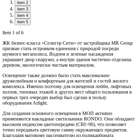
item 2
item 3
item 4
item 5
Item 1 of 6
ЖК бизнес-класса «Селигер Сити» от застройщика MR Group
призван стать островком единения с природой посреди
шумного мегаполиса. Водоем и зеленые насаждения
украшают двор снаружи, а внутри здания частично отделаны
деревом, экологически чистым материалом.
Освещение также должно было стать максимально
дружелюбным и комфортным для жителей и гостей жилого
комплекса. Именно поэтому для освещения лобби, лифтовых
холлов, типовых этажей и других мест общего пользования в
первых трех очередях выбор был сделан в пользу
оборудования Arlight.
Для создания основного освещения в МОП активно
применяются накладные светильники RONDO. Они обладают
высоким индексом цветопередачи (CRI>90), что позволяет
точно передавать цветовую гамму окружающих предметов.
Благодаря матовому рассеивателю из поликарбоната