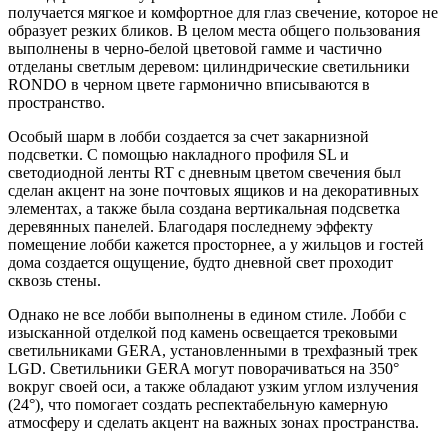
получается мягкое и комфортное для глаз свечение, которое не
образует резких бликов. В целом места общего пользования
выполнены в черно-белой цветовой гамме и частично
отделаны светлым деревом: цилиндрические светильники
RONDO в черном цвете гармонично вписываются в
пространство.
Особый шарм в лобби создается за счет закарнизной
подсветки. С помощью накладного профиля SL и
светодиодной ленты RT с дневным цветом свечения был
сделан акцент на зоне почтовых ящиков и на декоративных
элементах, а также была создана вертикальная подсветка
деревянных панелей. Благодаря последнему эффекту
помещение лобби кажется просторнее, а у жильцов и гостей
дома создается ощущение, будто дневной свет проходит
сквозь стены.
Однако не все лобби выполнены в едином стиле. Лобби с
изысканной отделкой под камень освещается трековыми
светильниками GERA, установленными в трехфазный трек
LGD. Светильники GERA могут поворачиваться на 350°
вокруг своей оси, а также обладают узким углом излучения
(24°), что помогает создать респектабельную камерную
атмосферу и сделать акцент на важных зонах пространства.