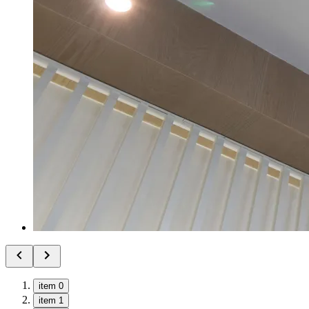
item 0
item 1