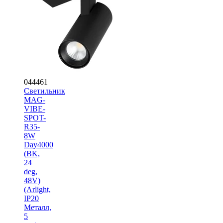
044461
Светильник
MAG-
VIBE-
SPOT-
R35-
8W
Day4000
(BK,
24
deg,
48V)
(Arlight,
IP20
Металл,
5