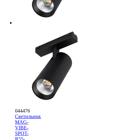
044476
Светильник
MAG-
VIBE-
SPOT-
R55-