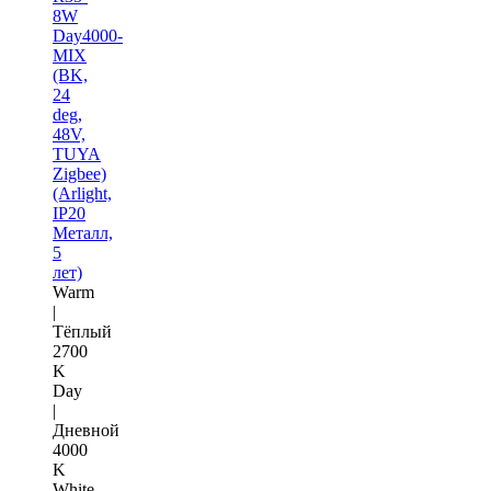
8W
Day4000-
MIX
(BK,
24
deg,
48V,
TUYA
Zigbee)
(Arlight,
IP20
Металл,
5
лет)
Warm
|
Тёплый
2700
K
Day
|
Дневной
4000
K
White