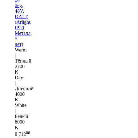
deg,
48V,
DALI)
(Arlight,
IP20
Металл,
5
лет)
Warm
|
Тёплый
2700
K
Day
|
Дневной
4000
K
White
|
Белый
6000
K
66
8 712