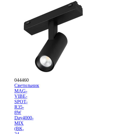
044460
Светильник
MAG-
VIBE-
SPOT-
R35-
8W
Day4000-
MIX
(BK,
24