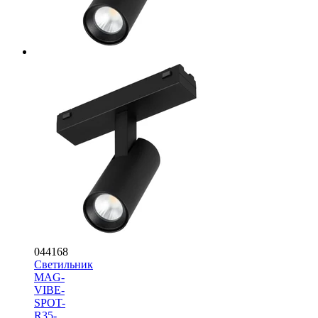
044168
Светильник
MAG-
VIBE-
SPOT-
R35-