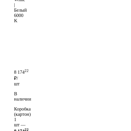
|
Белый
6000
K
22
8 174
₽/
шт
В
наличии
Коробка
(картон)
1
шт —
22