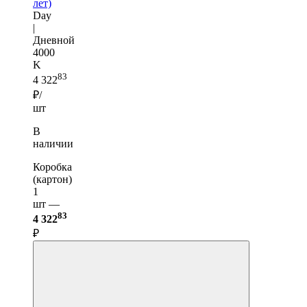
лет)
Day
|
Дневной
4000
K
83
4 322
₽/
шт
В
наличии
Коробка
(картон)
1
шт —
83
4 322
₽