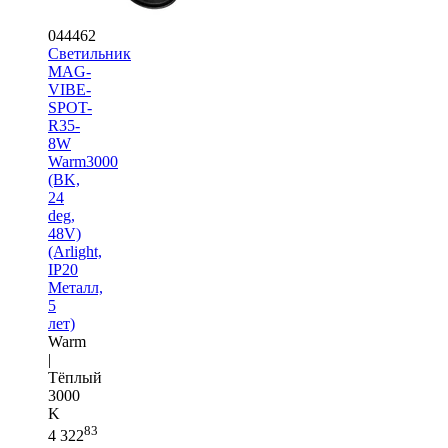
044462
Светильник
MAG-
VIBE-
SPOT-
R35-
8W
Warm3000
(BK,
24
deg,
48V)
(Arlight,
IP20
Металл,
5
лет)
Warm
|
Тёплый
3000
K
83
4 322