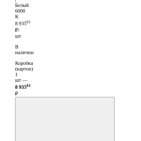
Белый
6000
K
61
8 935
₽/
шт
В
наличии
Коробка
(картон)
1
шт —
61
8 935
₽