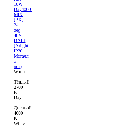
18W
Day4000-
MIX
(BK,
24
deg,
48V,
DALI)
(Arlight,
IP20
Металл,
5
лет)
Warm
|
Тёплый
2700
K
Day
|
Дневной
4000
K
White
|