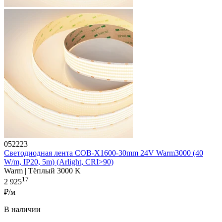
052223
Светодиодная лента COB-X1600-30mm 24V Warm3000 (40
W/m, IP20, 5m) (Arlight, CRI>90)
Warm | Тёплый 3000 K
17
2 925
₽/м
В наличии