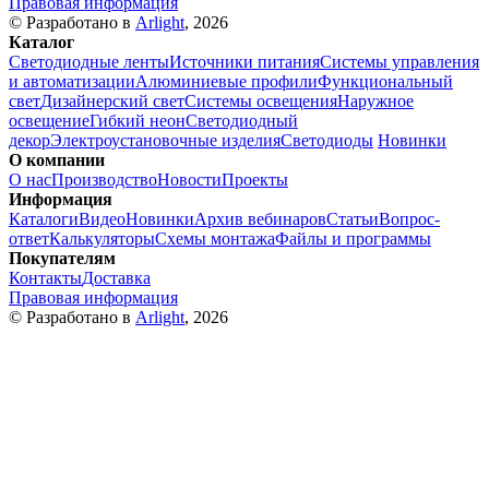
Правовая информация
© Разработано в
Arlight
, 2026
Каталог
Светодиодные ленты
Источники питания
Системы управления
и автоматизации
Алюминиевые профили
Функциональный
свет
Дизайнерский свет
Системы освещения
Наружное
освещение
Гибкий неон
Светодиодный
декор
Электроустановочные изделия
Светодиоды
Новинки
О компании
О нас
Производство
Новости
Проекты
Информация
Каталоги
Видео
Новинки
Архив вебинаров
Статьи
Вопрос-
ответ
Калькуляторы
Схемы монтажа
Файлы и программы
Покупателям
Контакты
Доставка
Правовая информация
© Разработано в
Arlight
, 2026