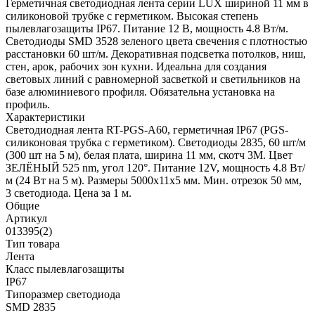
Герметичная светодиодная лента серии LUX шириной 11 мм в
силиконовой трубке с герметиком. Высокая степень
пылевлагозащиты IP67. Питание 12 В, мощность 4.8 Вт/м.
Светодиоды SMD 3528 зеленого цвета свечения с плотностью
расстановки 60 шт/м. Декоративная подсветка потолков, ниш,
стен, арок, рабочих зон кухни. Идеальна для создания
световых линий с равномерной засветкой и светильников на
базе алюминиевого профиля. Обязательна установка на
профиль.
Характеристики
Светодиодная лента RT-PGS-A60, герметичная IP67 (PGS-
силиконовая трубка с герметиком). Светодиоды 2835, 60 шт/м
(300 шт на 5 м), белая плата, ширина 11 мм, скотч 3M. Цвет
ЗЕЛЁНЫЙ 525 nm, угол 120°. Питание 12V, мощность 4.8 Вт/
м (24 Вт на 5 м). Размеры 5000x11x5 мм. Мин. отрезок 50 мм,
3 светодиода. Цена за 1 м.
Общие
Артикул
013395(2)
Тип товара
Лента
Класс пылевлагозащиты
IP67
Типоразмер светодиода
SMD 2835