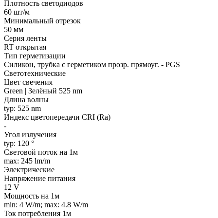
Плотность светодиодов
60 шт/м
Минимальный отрезок
50 мм
Серия ленты
RT открытая
Тип герметизации
Силикон, трубка с герметиком прозр. прямоуг. - PGS
Светотехнические
Цвет свечения
Green | Зелёный 525 nm
Длина волны
typ: 525 nm
Индекс цветопередачи CRI (Ra)
-
Угол излучения
typ: 120 °
Световой поток на 1м
max: 245 lm/m
Электрические
Напряжение питания
12 V
Мощность на 1м
min: 4 W/m; max: 4.8 W/m
Ток потребления 1м