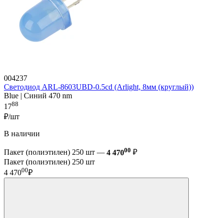
004237
Светодиод ARL-8603UBD-0.5cd (Arlight, 8мм (круглый))
Blue | Синий 470 nm
88
17
₽/шт
В наличии
00
Пакет (полиэтилен) 250 шт —
4 470
₽
Пакет (полиэтилен) 250 шт
00
4 470
₽