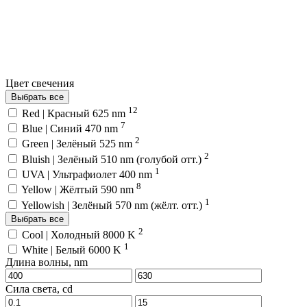
Цвет свечения
Выбрать все
12
Red | Красный 625 nm
7
Blue | Синий 470 nm
2
Green | Зелёный 525 nm
2
Bluish | Зелёный 510 nm (голубой отт.)
1
UVA | Ультрафиолет 400 nm
8
Yellow | Жёлтый 590 nm
1
Yellowish | Зелёный 570 nm (жёлт. отт.)
Выбрать все
2
Cool | Холодный 8000 K
1
White | Белый 6000 K
Длина волны, nm
Сила света, cd