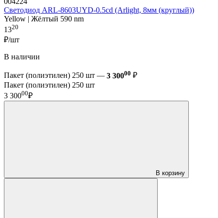
004224
Светодиод ARL-8603UYD-0.5cd (Arlight, 8мм (круглый))
Yellow | Жёлтый 590 nm
20
13
₽/шт
В наличии
00
Пакет (полиэтилен) 250 шт —
3 300
₽
Пакет (полиэтилен) 250 шт
00
3 300
₽
В корзину