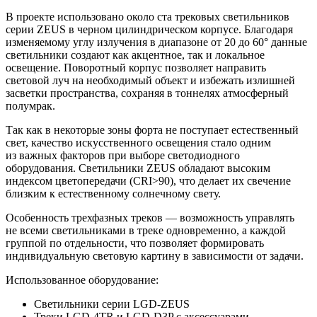
В проекте использовано около ста трековых светильников
серии ZEUS в черном цилиндрическом корпусе. Благодаря
изменяемому углу излучения в диапазоне от 20 до 60° данные
светильники создают как акцентное, так и локальное
освещение. Поворотный корпус позволяет направить
световой луч на необходимый объект и избежать излишней
засветки пространства, сохраняя в тоннелях атмосферный
полумрак.
Так как в некоторые зоны форта не поступает естественный
свет, качество искусственного освещения стало одним
из важных факторов при выборе светодиодного
оборудования. Светильники ZEUS обладают высоким
индексом цветопередачи (CRI>90), что делает их свечение
близким к естественному солнечному свету.
Особенность трехфазных треков — возможность управлять
не всеми светильниками в треке одновременно, а каждой
группой по отдельности, что позволяет формировать
индивидуальную световую картину в зависимости от задачи.
Использованное оборудование:
Светильники серии LGD-ZEUS
Треки LGD-4TR и LGD-D3P с аксессуарами