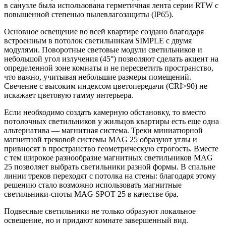
в санузле была использована герметичная лента серии RTW с
повышенной степенью пылевлагозащиты (IP65).
Основное освещение во всей квартире создано благодаря
встроенным в потолок светильникам SIMPLE с двумя
модулями. Поворотные световые модули светильников и
небольшой угол излучения (45°) позволяют сделать акцент на
определенной зоне комнаты и не пересветить пространство,
что важно, учитывая небольшие размеры помещений.
Свечение с высоким индексом цветопередачи (CRI>90) не
искажает цветовую гамму интерьера.
Если необходимо создать камерную обстановку, то вместо
потолочных светильников у жильцов квартиры есть еще одна
альтернатива — магнитная система. Треки миниатюрной
магнитной трековой системы MAG 25 образуют углы и
привносят в пространство геометрическую строгость. Вместе
с тем широкое разнообразие магнитных светильников MAG
25 позволяет выбрать светильники разной формы. В спальне
линии треков переходят с потолка на стены: благодаря этому
решению стало возможно использовать магнитные
светильники-споты MAG SPOT 25 в качестве бра.
Подвесные светильники не только образуют локальное
освещение, но и придают комнате завершенный вид.