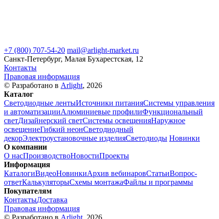
+7 (800) 707-54-20
mail@arlight-market.ru
Санкт-Петербург, Малая Бухарестская, 12
Контакты
Правовая информация
© Разработано в
Arlight
, 2026
Каталог
Светодиодные ленты
Источники питания
Системы управления
и автоматизации
Алюминиевые профили
Функциональный
свет
Дизайнерский свет
Системы освещения
Наружное
освещение
Гибкий неон
Светодиодный
декор
Электроустановочные изделия
Светодиоды
Новинки
О компании
О нас
Производство
Новости
Проекты
Информация
Каталоги
Видео
Новинки
Архив вебинаров
Статьи
Вопрос-
ответ
Калькуляторы
Схемы монтажа
Файлы и программы
Покупателям
Контакты
Доставка
Правовая информация
© Разработано в
Arlight
, 2026