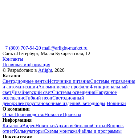
+7 (800) 707-54-20
mail@arlight-market.ru
Санкт-Петербург, Малая Бухарестская, 12
Контакты
Правовая информация
© Разработано в
Arlight
, 2026
Каталог
Светодиодные ленты
Источники питания
Системы управления
и автоматизации
Алюминиевые профили
Функциональный
свет
Дизайнерский свет
Системы освещения
Наружное
освещение
Гибкий неон
Светодиодный
декор
Электроустановочные изделия
Светодиоды
Новинки
О компании
О нас
Производство
Новости
Проекты
Информация
Каталоги
Видео
Новинки
Архив вебинаров
Статьи
Вопрос-
ответ
Калькуляторы
Схемы монтажа
Файлы и программы
Покупателям