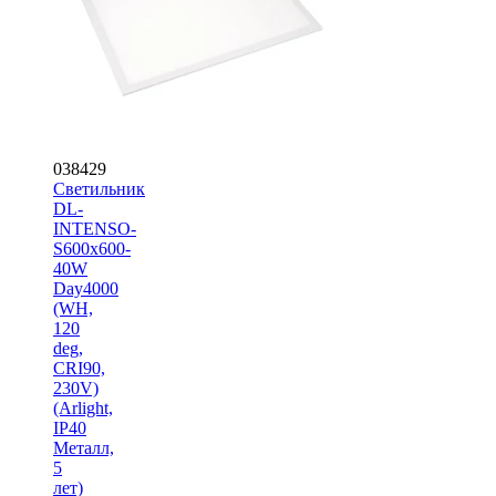
038429
Светильник
DL-
INTENSO-
S600x600-
40W
Day4000
(WH,
120
deg,
CRI90,
230V)
(Arlight,
IP40
Металл,
5
лет)