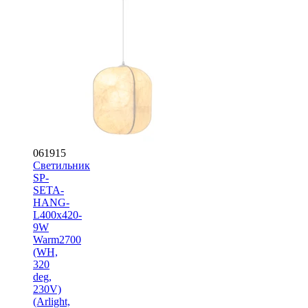
061915
Светильник
SP-
SETA-
HANG-
L400х420-
9W
Warm2700
(WH,
320
deg,
230V)
(Arlight,