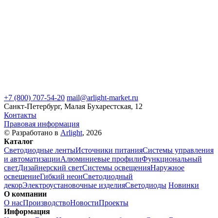
+7 (800) 707-54-20
mail@arlight-market.ru
Санкт-Петербург, Малая Бухарестская, 12
Контакты
Правовая информация
© Разработано в
Arlight
, 2026
Каталог
Светодиодные ленты
Источники питания
Системы управления
и автоматизации
Алюминиевые профили
Функциональный
свет
Дизайнерский свет
Системы освещения
Наружное
освещение
Гибкий неон
Светодиодный
декор
Электроустановочные изделия
Светодиоды
Новинки
О компании
О нас
Производство
Новости
Проекты
Информация