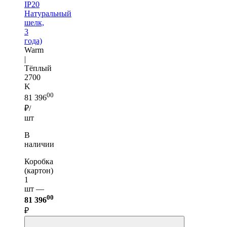
IP20
Натуральный
шелк,
3
года)
Warm
|
Тёплый
2700
K
00
81 396
₽/
шт
В
наличии
Коробка
(картон)
1
шт —
00
81 396
₽