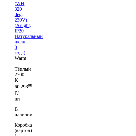
(WH,
320
deg,
230V)
(Arlight,
IP20
Натуральный
шелк,
3
года)
Warm
|
Тёплый
2700
K
88
60 298
₽/
шт
В
наличии
Коробка
(картон)
1