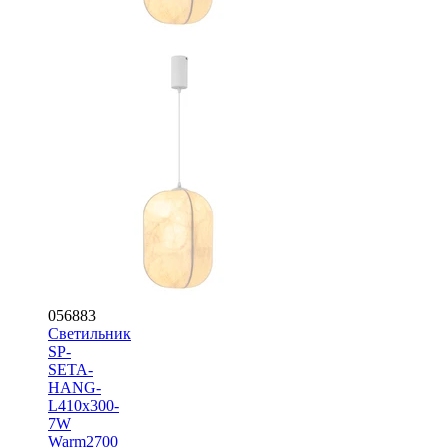
056883
Светильник
SP-
SETA-
HANG-
L410х300-
7W
Warm2700