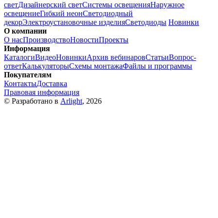
свет
Дизайнерский свет
Системы освещения
Наружное
освещение
Гибкий неон
Светодиодный
декор
Электроустановочные изделия
Светодиоды
Новинки
О компании
О нас
Производство
Новости
Проекты
Информация
Каталоги
Видео
Новинки
Архив вебинаров
Статьи
Вопрос-
ответ
Калькуляторы
Схемы монтажа
Файлы и программы
Покупателям
Контакты
Доставка
Правовая информация
© Разработано в
Arlight
, 2026