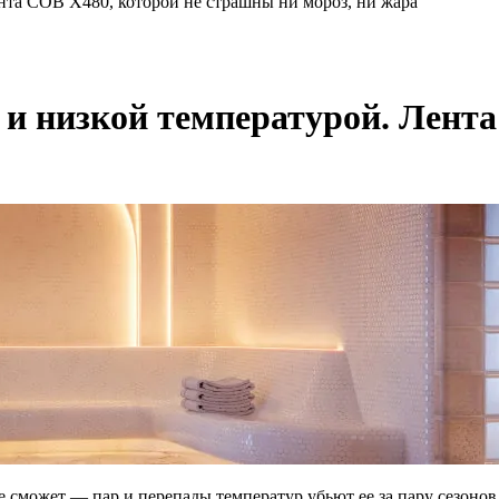
ента COB X480, которой не страшны ни мороз, ни жара
 и низкой температурой. Лент
сможет — пар и перепады температур убьют ее за пару сезонов. 