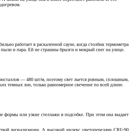
одогревом.
бильно работает в раскаленной сауне, когда столбик термометра
, пыли и пара. Ей не страшны брызги и мокрый снег на улице.
исталлов — 480 шт/м, поэтому свет льется ровным, сплошным,
ких темных зон, только равномерное свечение по всей длине.
е формы или узкие стеллажи в подсобке. При этом она выдает
четкой визуализации. А высокий индекс цветопередачи CRI>90