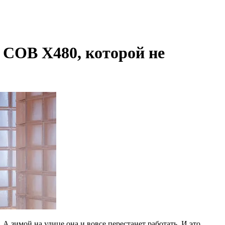
а COB X480, которой не
А зимой на улице она и вовсе перестанет работать. И это