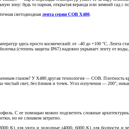
ьную зону: будь то парная, открытая веранда или зимний сад с п
етичная светодиодная
лента серии COB X480
.
ператур здесь просто космический: от –40 до +100 °C. Лента ста
оболочка (степень защиты IP67) надежно укрывает ленту от воды
женным глазом? У X480 другая технология — COB. Плотность кр
 чистый свет, без бликов и точек. Угол излучения — 200°, ника
рофиль. С ее помощью можно подсветить сложные архитектурны
етки, но не слишком затратно.
 3000 K) для уюта и холодные (4000, 6000 K) для бодрости и 