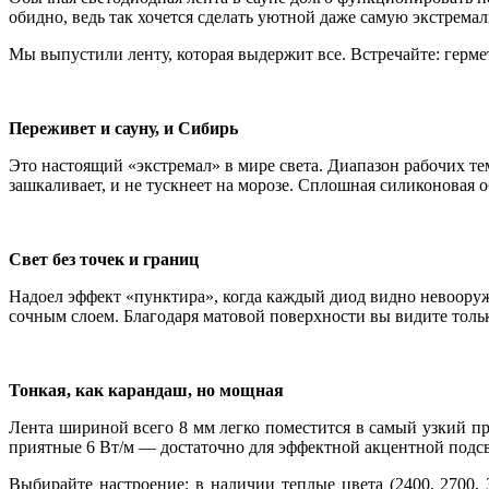
обидно, ведь так хочется сделать уютной даже самую экстремал
Мы выпустили ленту, которая выдержит все. Встречайте: герм
Переживет и сауну, и Сибирь
Это настоящий «экстремал» в мире света. Диапазон рабочих тем
зашкаливает, и не тускнеет на морозе. Сплошная силиконовая 
Свет без точек и границ
Надоел эффект «пунктира», когда каждый диод видно невоору
сочным слоем. Благодаря матовой поверхности вы видите только
Тонкая, как карандаш, но мощная
Лента шириной всего 8 мм легко поместится в самый узкий п
приятные 6 Вт/м — достаточно для эффектной акцентной подсв
Выбирайте настроение: в наличии теплые цвета (2400, 2700,