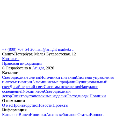
+7 (800) 707-54-20
mail@arlight-market.ru
Санкт-Петербург, Малая Бухарестская, 12
Контакты
Правовая информация
© Разработано в
Arlight
, 2026
Каталог
Светодиодные ленты
Источники питания
Системы управления
и автоматизации
Алюминиевые профили
Функциональный
свет
Дизайнерский свет
Системы освещения
Наружное
освещение
Гибкий неон
Светодиодный
декор
Электроустановочные изделия
Светодиоды
Новинки
О компании
О нас
Производство
Новости
Проекты
Информация
Каталоги
Видео
Новинки
Архив вебинаров
Статьи
Вопрос-