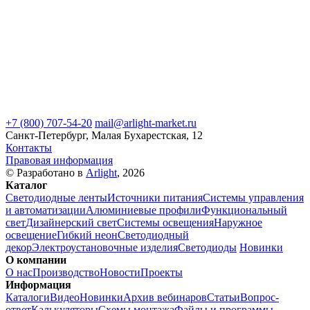
+7 (800) 707-54-20
mail@arlight-market.ru
Санкт-Петербург, Малая Бухарестская, 12
Контакты
Правовая информация
© Разработано в
Arlight
, 2026
Каталог
Светодиодные ленты
Источники питания
Системы управления
и автоматизации
Алюминиевые профили
Функциональный
свет
Дизайнерский свет
Системы освещения
Наружное
освещение
Гибкий неон
Светодиодный
декор
Электроустановочные изделия
Светодиоды
Новинки
О компании
О нас
Производство
Новости
Проекты
Информация
Каталоги
Видео
Новинки
Архив вебинаров
Статьи
Вопрос-
ответ
Калькуляторы
Схемы монтажа
Файлы и программы