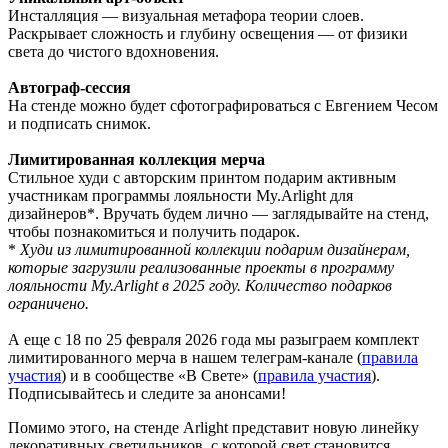
Инсталляция — визуальная метафора теории слоев.
Раскрывает сложность и глубину освещения — от физики
света до чистого вдохновения.
Автограф-сессия
На стенде можно будет сфотографироваться с Евгением Чесом
и подписать снимок.
Лимитированная коллекция мерча
Стильное худи с авторским принтом подарим активным
участникам программы лояльности My.Arlight для
дизайнеров*. Вручать будем лично — заглядывайте на стенд,
чтобы познакомиться и получить подарок.
*
Худи из лимитированной коллекции подарим дизайнерам,
которые загрузили реализованные проекты в программу
лояльности My.Arlight в 2025 году. Количество подарков
ограничено.
А еще с 18 по 25 февраля 2026 года мы разыграем комплект
лимитированного мерча в нашем телеграм-канале (
правила
участия
) и в сообществе «В Свете» (
правила участия
).
Подписывайтесь и следите за анонсами!
Помимо этого, на стенде Arlight представит новую линейку
декоративных светильников, с которой свет становится